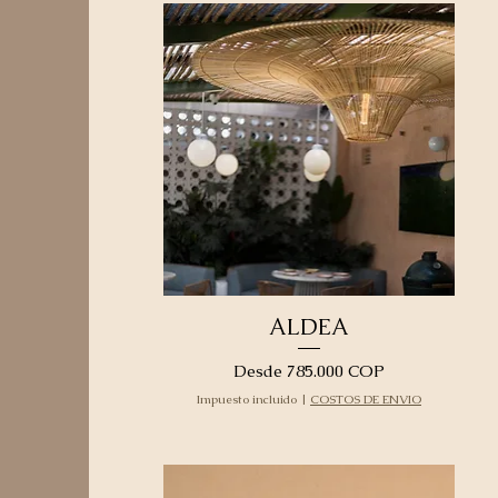
ALDEA
Precio de oferta
Desde
785.000 COP
Impuesto incluido
|
COSTOS DE ENVIO