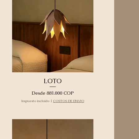
LOTO
Precio de oferta
Desde
881.000 COP
Impuesto incluido
|
COSTOS DE ENVIO