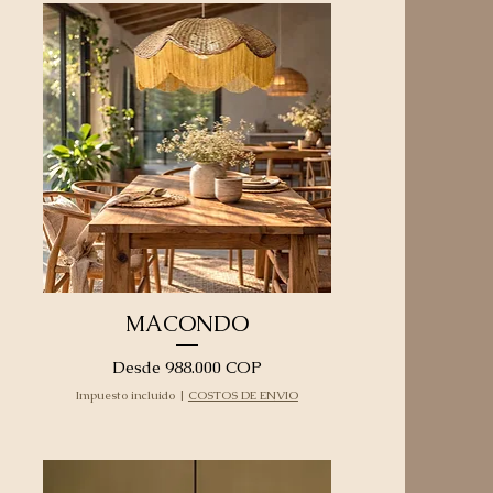
MACONDO
Precio de oferta
Desde
988.000 COP
Impuesto incluido
|
COSTOS DE ENVIO