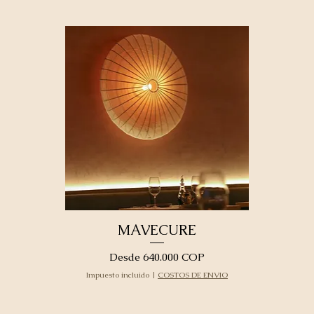
MAVECURE
Precio de oferta
Desde
640.000 COP
Impuesto incluido
|
COSTOS DE ENVIO