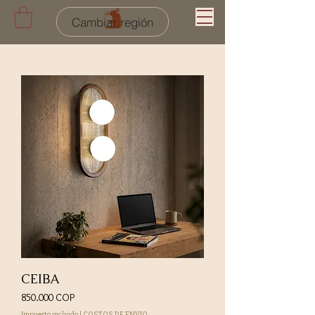
Cambiar región
CEIBA
Precio
850.000 COP
Impuesto incluido
|
COSTOS DE ENVIO