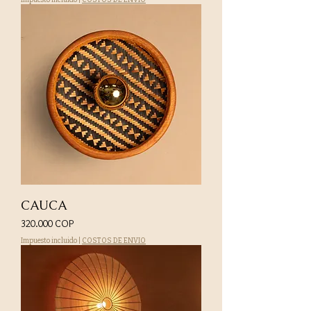
CAUCA
Precio
320.000 COP
Impuesto incluido
|
COSTOS DE ENVIO