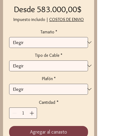
Precio
Desde
583.000,00$
de
Impuesto incluido
|
COSTOS DE ENVIO
oferta
Tamaño
*
Tipo de Cable
*
Plafón
*
Cantidad
*
Agregar al canasto