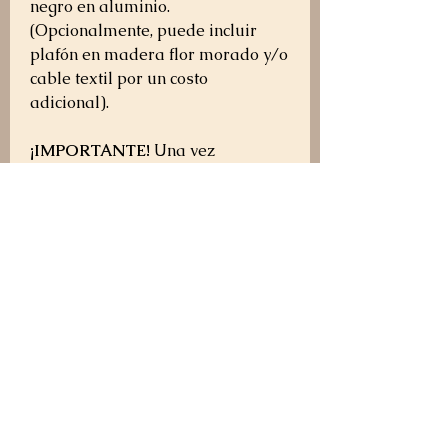
negro en aluminio.
(Opcionalmente, puede incluir
plafón en madera flor morado y/o
cable textil por un costo
adicional).
¡IMPORTANTE!
Una vez
realizada tu compra, nos
comunicaremos contigo para
confirmar algunos detalles de tu
lámpara antes de iniciar su
elaboración. Si tienes alguna
duda antes de comprar,
escríbenos por WhatsApp al +57
319 360 5566.
Política de envío, cambios y devoluciones