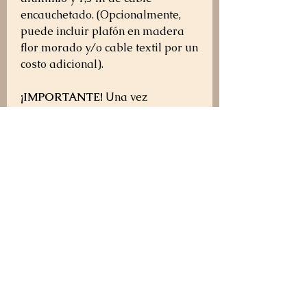
encauchetado. (Opcionalmente,
puede incluir plafón en madera
flor morado y/o cable textil por un
costo adicional).
¡IMPORTANTE!
Una vez
realizada tu compra, nos
comunicaremos contigo para
confirmar algunos detalles de tu
lámpara antes de iniciar su
elaboración. Si tienes alguna
duda antes de comprar,
escríbenos por WhatsApp al +57
319 360 5566.
Política de envío, cambios y devoluciones